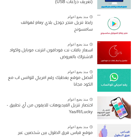
(تعريف دراعات USB)
منذ بضع اعوام
رابط تنزيل متجر جوجل بلاي play لهواتف
سامسونج
منذ بضع اعوام
اسعار باقات نت فودافون انترنت موبايل واكواد
الاشتراك بالعروض
منذ بضع اعوام
أفضل موقع يعطيك رقم امريكي للواتس اب مع
الكود مجانا
منذ بضع اعوام
اختصار تنزيل الفيديوهات للايفون من أي تطبيق -
Yas/R/Lucky
منذ بضع اعوام
موقع قياس فرق الطول بين شخصين عبر