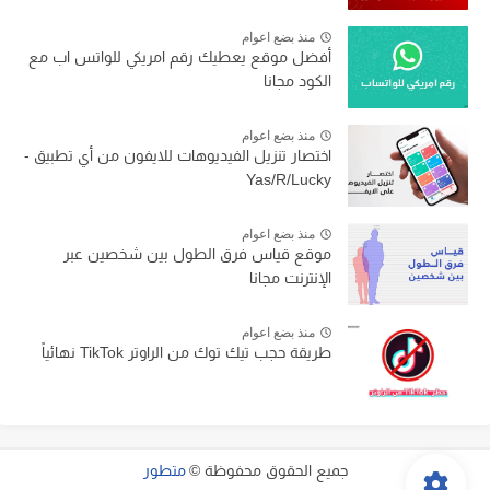
منذ بضع اعوام
أفضل موقع يعطيك رقم امريكي للواتس اب مع
الكود مجانا
منذ بضع اعوام
اختصار تنزيل الفيديوهات للايفون من أي تطبيق -
Yas/R/Lucky
منذ بضع اعوام
موقع قياس فرق الطول بين شخصين عبر
الإنترنت مجانا
منذ بضع اعوام
طريقة حجب تيك توك من الراوتر TikTok نهائياً
جميع الحقوق محفوظة ©
متطور