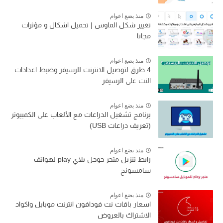
منذ بضع اعوام
تغيير شكل الماوس | تحميل اشكال و مؤثرات
مجانا
منذ بضع اعوام
4 طرق لتوصيل الانترنت للرسيفر وضبط اعدادات
النت على الرسيفر
منذ بضع اعوام
برنامج تشغيل الدراعات مع الألعاب على الكمبيوتر
(تعريف دراعات USB)
منذ بضع اعوام
رابط تنزيل متجر جوجل بلاي play لهواتف
سامسونج
منذ بضع اعوام
اسعار باقات نت فودافون انترنت موبايل واكواد
الاشتراك بالعروض