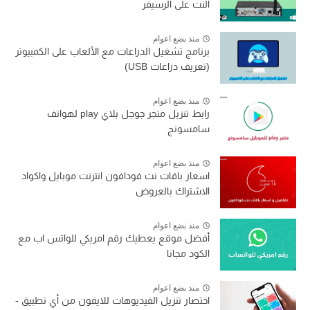
النت على الرسيفر
منذ بضع اعوام
برنامج تشغيل الدراعات مع الألعاب على الكمبيوتر
(تعريف دراعات USB)
منذ بضع اعوام
رابط تنزيل متجر جوجل بلاي play لهواتف
سامسونج
منذ بضع اعوام
اسعار باقات نت فودافون انترنت موبايل واكواد
الاشتراك بالعروض
منذ بضع اعوام
أفضل موقع يعطيك رقم امريكي للواتس اب مع
الكود مجانا
منذ بضع اعوام
اختصار تنزيل الفيديوهات للايفون من أي تطبيق -