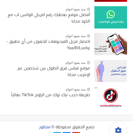
منذ بضع اعوام
أفضل موقع يعطيك رقم امريكي للواتس اب مع
الكود مجانا
منذ بضع اعوام
اختصار تنزيل الفيديوهات للايفون من أي تطبيق -
Yas/R/Lucky
منذ بضع اعوام
موقع قياس فرق الطول بين شخصين عبر
الإنترنت مجانا
منذ بضع اعوام
طريقة حجب تيك توك من الراوتر TikTok نهائياً
جميع الحقوق محفوظة ©
متطور