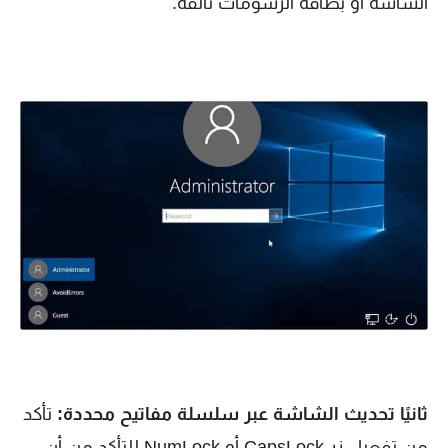
الشاشة أو بطاقة الرسومات تالفة.
ثانيًا تحديث الشاشة عبر سلسلة مفاتيح محددة:
تأكد
من تفعيل زر CapsLock أو NumLock للتأكد من أن