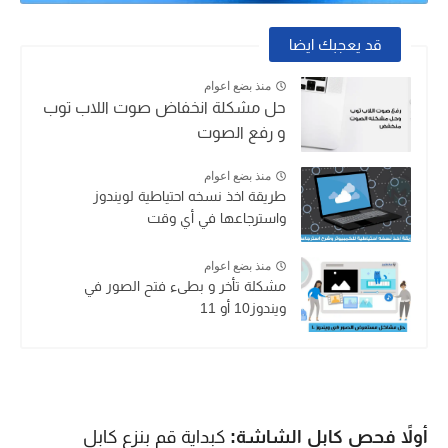
قد يعجبك ايضا
منذ بضع اعوام
حل مشكلة انخفاض صوت اللاب توب
و رفع الصوت
منذ بضع اعوام
طريقة اخذ نسخه احتياطية لويندوز
واسترجاعها في أي وقت
منذ بضع اعوام
مشكلة تأخر و بطىء فتح الصور في
ويندوز10 أو 11
أولاً فحص كابل الشاشة:
كبداية قم بنزع كابل