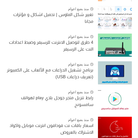
منذ بضع اعوام
تغيير شكل الماوس | تحميل اشكال و مؤثرات
مجانا
منذ بضع اعوام
4 طرق لتوصيل الانترنت للرسيفر وضبط اعدادات
النت على الرسيفر
منذ بضع اعوام
برنامج تشغيل الدراعات مع الألعاب على الكمبيوتر
(تعريف دراعات USB)
منذ بضع اعوام
رابط تنزيل متجر جوجل بلاي play لهواتف
سامسونج
منذ بضع اعوام
اسعار باقات نت فودافون انترنت موبايل واكواد
الاشتراك بالعروض