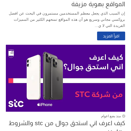
المواقع بهوية مزيفة
إن السبب الذي يجعل معظم المستخدمين مستمرون في البحث عن افضل
بروكسي مجاني وسريع هو أن هذه المواقع تمنحهم الكثير من المميزات
الفريدة التي لا ي...
اقرأ المزيد
منذ بضع اعوام
كيف اعرف اني استحق جوال من stc والشروط