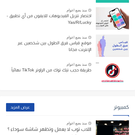
منذ بضع اعوام
اختصار تنزيل الفيديوهات للايفون من أي تطبيق -
Yas/R/Lucky
منذ بضع اعوام
موقع قياس فرق الطول بين شخصين عبر
الإنترنت مجانا
منذ بضع اعوام
طريقة حجب تيك توك من الراوتر TikTok نهائياً
كمبيوتر
عرض المزيد
منذ بضع اعوام
اللاب توب لا يعمل وتظهر شاشة سوداء ؟