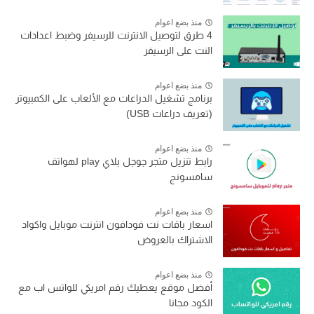
منذ بضع اعوام
4 طرق لتوصيل الانترنت للرسيفر وضبط اعدادات
النت على الرسيفر
منذ بضع اعوام
برنامج تشغيل الدراعات مع الألعاب على الكمبيوتر
(تعريف دراعات USB)
منذ بضع اعوام
رابط تنزيل متجر جوجل بلاي play لهواتف
سامسونج
منذ بضع اعوام
اسعار باقات نت فودافون انترنت موبايل واكواد
الاشتراك بالعروض
منذ بضع اعوام
أفضل موقع يعطيك رقم امريكي للواتس اب مع
الكود مجانا