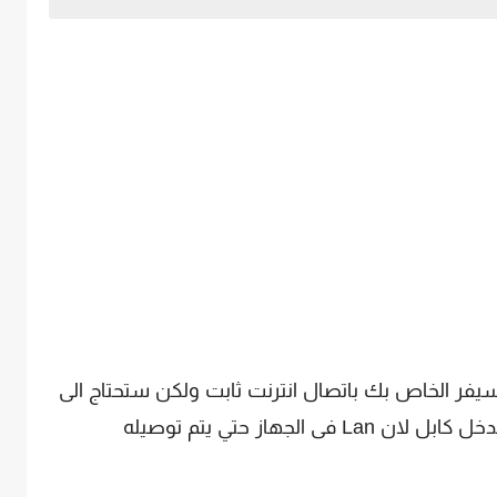
سيفر الخاص بك باتصال انترنت ثابت ولكن ستحتاج الى
الكمبيوتر الخاص بك وايضاً تأكد انه يوجد مدخل كابل لان Lan فى الجهاز حتي يتم توصيله