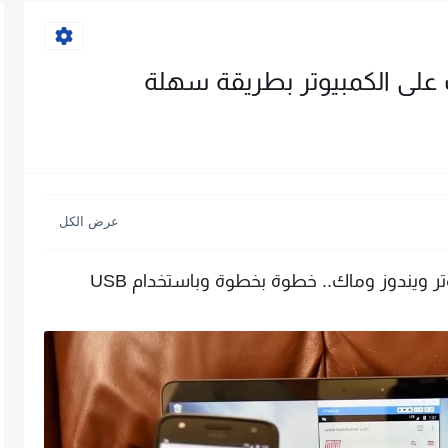
على الكمبيوتر بطريقة سهلة
اظهار شاشة الهاتف و الايباد على الكمبيوتر ويندوز وماك.. خطوة بخطوة وباستخدام USB