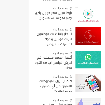
منذ بضع اعوام
رابط تنزيل متجر جوجل بلاي
play لهواتف سامسونج
منذ بضع اعوام
اسعار باقات نت فودافون
انترنت موبايل واكواد
الاشتراك بالعروض
منذ بضع اعوام
أفضل موقع يعطيك رقم
امريكي للواتس اب مع الكود
مجانا
منذ بضع اعوام
اختصار تنزيل الفيديوهات
للايفون من أي تطبيق -
Yas/R/Lucky
منذ بضع اعوام
موقع قياس فرق الطول