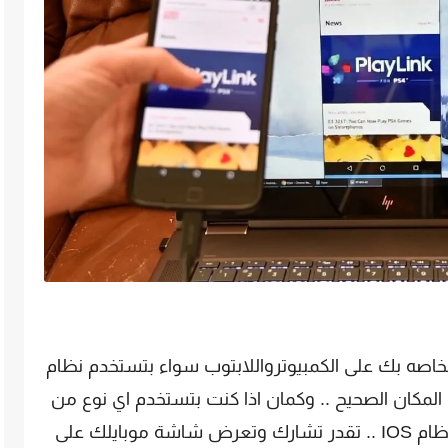
لخاصه بك على الكمبيوترواللابتوب سواء بتستخدم نظام
 المكان الصحيح .. وكمان اذا كنت بتستخدم اي نوع من
الهواتف الاندوريد او الايفون التى تعمل بنظام IOS .. تقدر تشارك وتعرض شاشة موبايلك على