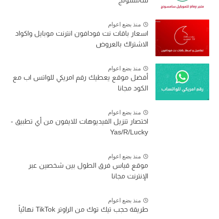
سامسونج
منذ بضع اعوام
اسعار باقات نت فودافون انترنت موبايل واكواد
الاشتراك بالعروض
منذ بضع اعوام
أفضل موقع يعطيك رقم امريكي للواتس اب مع
الكود مجانا
منذ بضع اعوام
اختصار تنزيل الفيديوهات للايفون من أي تطبيق -
Yas/R/Lucky
منذ بضع اعوام
موقع قياس فرق الطول بين شخصين عبر
الإنترنت مجانا
منذ بضع اعوام
طريقة حجب تيك توك من الراوتر TikTok نهائياً