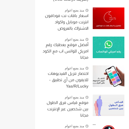
منذ بضع اعوام
اسعار باقات نت فودافون
انترنت موبايل واكواد
الاشتراك بالعروض
منذ بضع اعوام
أفضل موقع يعطيك رقم
امريكي للواتس اب مع الكود
مجانا
منذ بضع اعوام
اختصار تنزيل الفيديوهات
للايفون من أي تطبيق -
Yas/R/Lucky
منذ بضع اعوام
موقع قياس فرق الطول
بين شخصين عبر الإنترنت
مجانا
منذ بضع اعوام