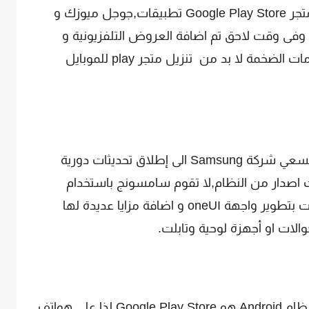
عملية التطوير واطلاق مزايا جديده ليضم متجر Google Play Store تطبيقات,جوجل ميوزك و
وفى وقت لاحق تم اضافة العروض التلفزيونية و
الافلام, حتى تضمن استمرار كل هذه الخدمات الضخمة لا بد من تنزيل متجر play للموبايل
تعمل بنظام أندرويد وتسعي شركة Samsung الى إطلاق تحديثات دورية
اصدار من النظام,لا تقوم سامسونج باستخدام
الواجهة الاساسية لنظام أندرويد لكن قامت بتطوير واجهة oneUI و اضافة مزايا عديدة لها
لات او أجهزة لوحية وتابلت.
وكما ذكرنا فى المقدمة المتجر الأساسي لنظام Android هو Google Play Store لذا على هواتف