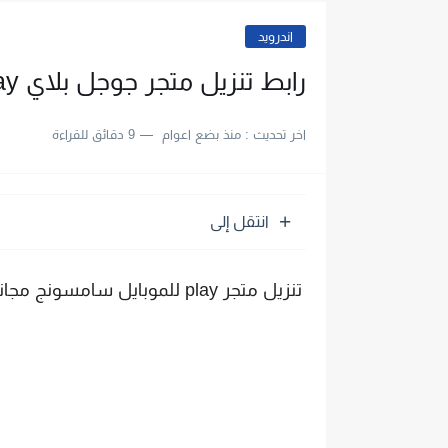
اندرويد
رابط تنزيل متجر جوجل بلاي play لهواتف سامسونج
اخر تحديث :
منذ بضع اعوام
9 دقائق للقراءة
انتقل إلى
تنزيل متجر play للموبايل سامسونج مجانا - تنزيل google play store برابط مباشر.