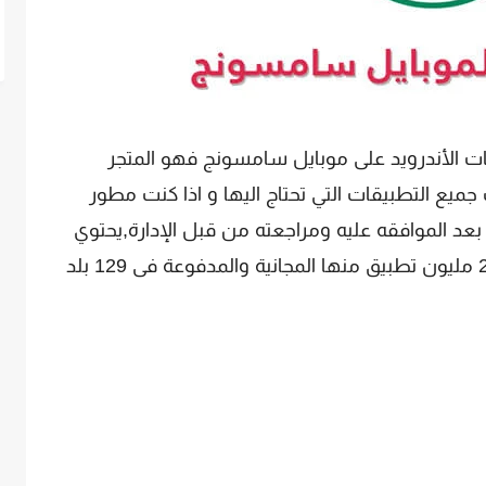
ات الأندرويد على موبايل سامسونج فهو المتجر
ميع التطبيقات التي تحتاج اليها و اذا كنت مطور
د الموافقه عليه ومراجعته من قبل الإدارة,يحتوي
متجر Google Play Store على أكثر من 2.5 مليون تطبيق منها المجانية والمدفوعة فى 129 بلد