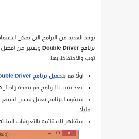
يوجد العديد من البرامج التى يمكن الاعت
برنامج Double Driver
ويعتبر من افضل ال
توب والاحتفاظ بها.
اولاً قم
ب
تحميل برنامج Double Driver
بعد تثبيت البرنامج قم بتفحه واختار
p
سيقوم البرنامج بعمل فحص لجميع التع
قليلاً.
ستظهر لك قائمه بالتعريفات المثبته,ق