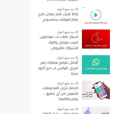
منذ بضع اعوام
رابط تنزيل متجر جوجل بلاي
play لهواتف سامسونج
منذ بضع اعوام
اسعار باقات نت فودافون
انترنت موبايل واكواد
الاشتراك بالعروض
منذ بضع اعوام
أفضل موقع يعطيك رقم
امريكي للواتس اب مع الكود
مجانا
منذ بضع اعوام
اختصار تنزيل الفيديوهات
للايفون من أي تطبيق -
Yas/R/Lucky
منذ بضع اعوام
موقع قياس فرق الطول