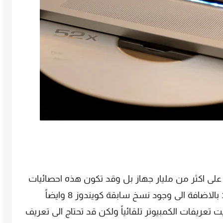
اً على اكثر من مليار جهاز بل وقد تكون هذه احصائيات
النسخه الاخيره من النظام وهي ويندوز 10 بالاضافة الى وجود نسخ سابقة كويندوز 8 وايضاً
 تثبيت تعريفات الكمبيوتر تلقائياً ولكن قد تحتاج الى تعريف