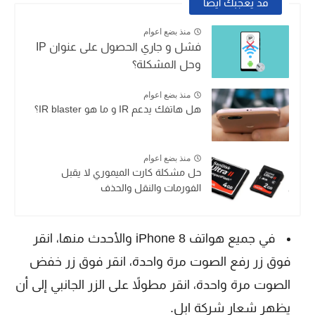
قد يعجبك ايضا
منذ بضع اعوام
فشل و جاري الحصول على عنوان IP
وحل المشكلة؟
منذ بضع اعوام
هل هاتفك يدعم IR و ما هو IR blaster؟
منذ بضع اعوام
حل مشكلة كارت الميموري لا يقبل
الفورمات والنقل والحذف
في جميع هواتف iPhone 8 والأحدث منها، انقر
فوق زر رفع الصوت مرة واحدة، انقر فوق زر خفض
الصوت مرة واحدة، انقر مطولاً على الزر الجانبي إلى أن
يظهر شعار شركة ابل.