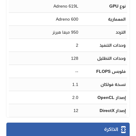
نوع GPU
Adreno 619L
المعمارية
Adreno 600
التردد
950 ميغا هيرتز
وحدات التنفيذ
2
وحدات التظليل
128
فلوبس FLOPS
--
نسخة فولكان
1.1
إصدار OpenCL
2.0
إصدار DirectX
12
الذاكرة