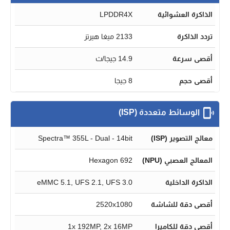
الذاكرة العشوائية
LPDDR4X
تردد الذاكرة
2133 ميغا هيرتز
أقصى سرعة
14.9 جيجا/ث
أقصى حجم
8 جيجا
الوسائط متعددة (ISP)
معالج التصوير (ISP)
Spectra™ 355L - Dual - 14bit
المعالج العصبي (NPU)
Hexagon 692
الذاكرة الداخلية
eMMC 5.1, UFS 2.1, UFS 3.0
أقصى دقة للشاشة
2520x1080
أقصى دقة للكاميرا
1x 192MP, 2x 16MP