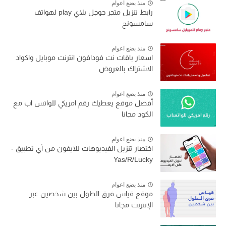
منذ بضع اعوام
رابط تنزيل متجر جوجل بلاي play لهواتف
سامسونج
منذ بضع اعوام
اسعار باقات نت فودافون انترنت موبايل واكواد
الاشتراك بالعروض
منذ بضع اعوام
أفضل موقع يعطيك رقم امريكي للواتس اب مع
الكود مجانا
منذ بضع اعوام
اختصار تنزيل الفيديوهات للايفون من أي تطبيق -
Yas/R/Lucky
منذ بضع اعوام
موقع قياس فرق الطول بين شخصين عبر
الإنترنت مجانا