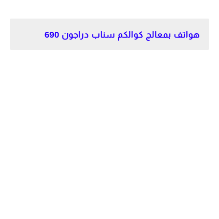
هواتف بمعالج كوالكم سناب دراجون 690