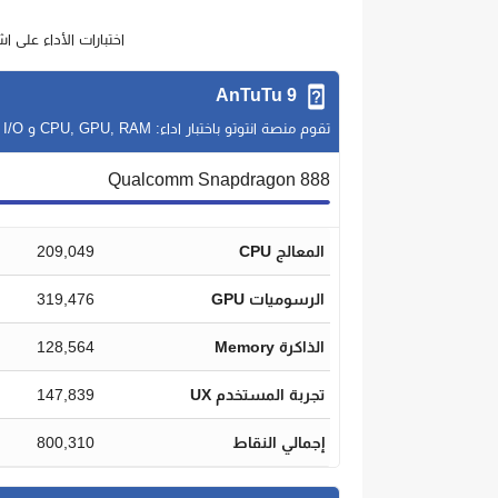
اختبارات الأداء على اشهر
AnTuTu 9
تقوم منصة انتوتو باختبار اداء: CPU, GPU, RAM و I/O في سيناريوهات مختلفة
Qualcomm Snapdragon 888
المعالج CPU
209,049
الرسوميات GPU
319,476
الذاكرة Memory
128,564
تجربة المستخدم UX
147,839
إجمالي النقاط
800,310