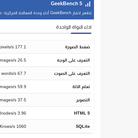
GeekBench 5
يُظهر اختبار GeekBench أداء وحدة المعالجة المركزية: مسار واحد أو مسارات متعددة.
اداء النواة الواحدة
ضغط الصورة
177.1 Mpixels/s
التعرف على الوجه
26.5 images/s
التعرف على الصوت
67.7 words/s
تعلم الالة
59.9 images/s
التصوير
37.5 images/s
3.96 Mnodes/s
HTML 5
1060 Krows/s
SQLite