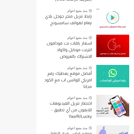
منذ بضع اعوام
رابط تنزيل متجر جوجل بلاي
play لهواتف سامسونج
منذ بضع اعوام
اسعار باقات نت فودافون
انترنت موبايل واكواد
الاشتراك بالعروض
منذ بضع اعوام
أفضل موقع يعطيك رقم
امريكي للواتس اب مع الكود
مجانا
منذ بضع اعوام
اختصار تنزيل الفيديوهات
للايفون من أي تطبيق -
Yas/R/Lucky
منذ بضع اعوام
موقع قياس فرق الطول