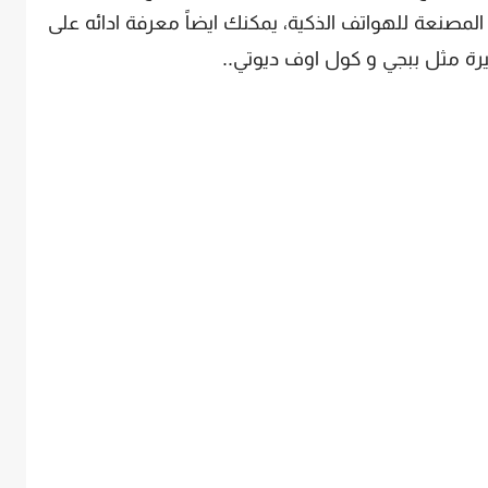
المصنعة للهواتف الذكية، يمكنك ايضاً معرفة ادائه على
رة مثل ببجي و كول اوف ديوتي..