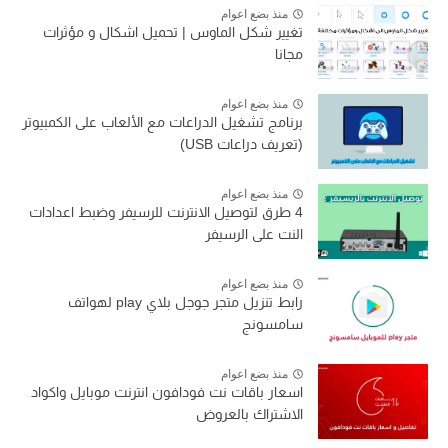
منذ بضع اعوام
تغيير شكل الماوس | تحميل اشكال و مؤثرات
مجانا
منذ بضع اعوام
برنامج تشغيل الدراعات مع الألعاب على الكمبيوتر
(تعريف دراعات USB)
منذ بضع اعوام
4 طرق لتوصيل الانترنت للرسيفر وضبط اعدادات
النت على الرسيفر
منذ بضع اعوام
رابط تنزيل متجر جوجل بلاي play لهواتف
سامسونج
منذ بضع اعوام
اسعار باقات نت فودافون انترنت موبايل واكواد
الاشتراك بالعروض