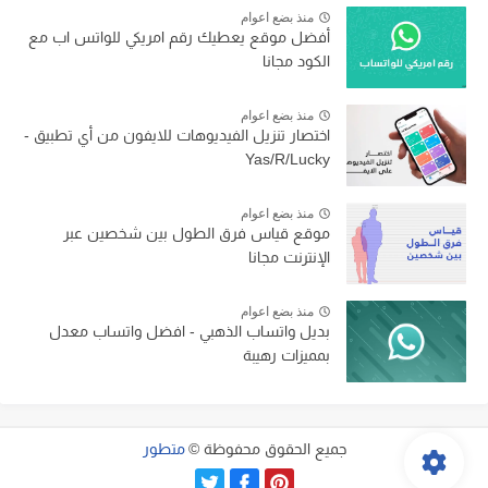
منذ بضع اعوام
أفضل موقع يعطيك رقم امريكي للواتس اب مع
الكود مجانا
منذ بضع اعوام
اختصار تنزيل الفيديوهات للايفون من أي تطبيق -
Yas/R/Lucky
منذ بضع اعوام
موقع قياس فرق الطول بين شخصين عبر
الإنترنت مجانا
منذ بضع اعوام
بديل واتساب الذهبي - افضل واتساب معدل
بمميزات رهيبة
جميع الحقوق محفوظة ©
متطور