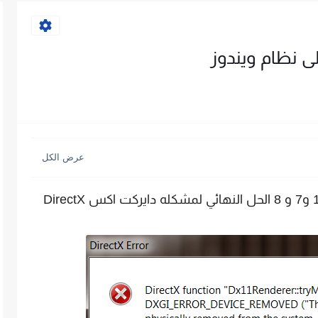
حل مشكلة DirectX error .. فى ويندوز 10 و7 و 8 الحل النهائي لمشكله دايركت اكس DirectX