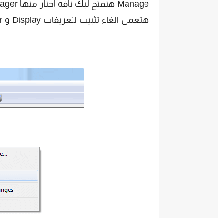
Manage هتفتح ليك نافه اختار منها Device Manager هيظهر ليك قايمه بالتعريفات كلها ..
هتعمل الغاء تثبيت لتعريفات Display و Monitor.