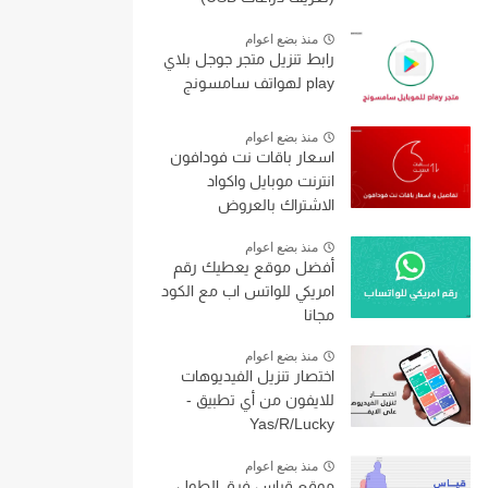
منذ بضع اعوام
رابط تنزيل متجر جوجل بلاي
play لهواتف سامسونج
منذ بضع اعوام
اسعار باقات نت فودافون
انترنت موبايل واكواد
الاشتراك بالعروض
منذ بضع اعوام
أفضل موقع يعطيك رقم
امريكي للواتس اب مع الكود
مجانا
منذ بضع اعوام
اختصار تنزيل الفيديوهات
للايفون من أي تطبيق -
Yas/R/Lucky
منذ بضع اعوام
موقع قياس فرق الطول