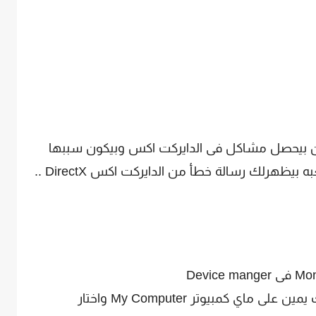
بيحصل مشاكل فى الدايركت اكس وبيكون سببها
تعريفات كارت الشاشة ..فلما بتشغل اللعبه بيظهرلك رسالة خطأ من الدايركت اكس DirectX ..
اضغط كلك يمين على ماي كمبيوتر My Computer واختار