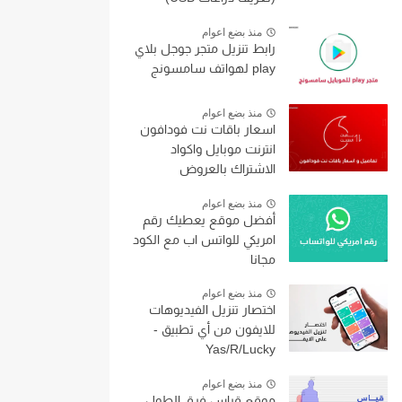
منذ بضع اعوام
رابط تنزيل متجر جوجل بلاي
play لهواتف سامسونج
منذ بضع اعوام
اسعار باقات نت فودافون
انترنت موبايل واكواد
الاشتراك بالعروض
منذ بضع اعوام
أفضل موقع يعطيك رقم
امريكي للواتس اب مع الكود
مجانا
منذ بضع اعوام
اختصار تنزيل الفيديوهات
للايفون من أي تطبيق -
Yas/R/Lucky
منذ بضع اعوام
موقع قياس فرق الطول