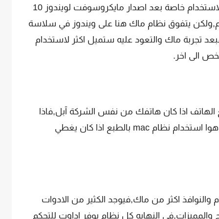
النظامين بيقدموا واجهة سهلة جداً فى الاستخدام خاصة بعد اصدار مايكروسوفت لويندوز 10
دام,ولكن يتفوق نظام ماك هنا على ويندوز في سلاسة
عد تجربة ماك والتعود عليه ستميل اكثر لاستخدام
خص الى اخر.
 الهاتف اذا كان هاتفك من نفس الشركة آبل,فاذا
كنت تستخدم الايفون فالخيار الافضل لك هوا استخدام نظام mac بالطبع اذا كان يغطي
 والنوافذ اكثر من ماك,فيوجد الكثير من الادوات
 والمميزات,فى النهايه كل نظام يوفر اداوت للتحكم