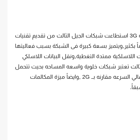
من شكبات الهواتف المحولة 3G استطاعت شبكات الجيل الثالث من تقديم تقنيات
ً بكثير,ويتميز بسعة كبيرة فى الشبكة بسبب فعاليتها
للاسلكية ممتدة التغطية,ونقل البيانات اللاسلكي
الث تعتبر شبكات خلوية واسعه المساحه بحيث تتحمل
عدد اكبر من المستخدمين,وتقدم انترنت عالي السرعه مقارنه بــ 2G ,وايضاً ميزة المكالمات
قاً.