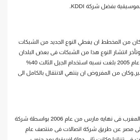
وسيقية بفضل شركة KDDI.
ق الجيل الثالث فى اوروبا عام 2003 وكان من المخطط ان يغطي النوع الجديد من الشبكات
8 من الاتحاد الاوربي بنهايه عام 2005,وتأخر انتشار النوع هذا من الشبكات فى بعض البلدان
بسبب غلاء التكاليف والتراخيص ولكن فى عام 2005 بلغت نسبه استخدام الجيل الثالث 40%
بير,وكان من المفروض ان ينتهي الانتقال بالكامل الى
انطلق الجيل الثالث فى شمال افريقيا فى المغرب فى نهايه مارس من عام 2006 بواسطة شركة
لت الخدمه الى مصر عن طريق شركة اتصالات فى منتصف عام
ر الجيل الثالث فى تنزانيا وكانت ثاني دولة افريقية بعد جنوب