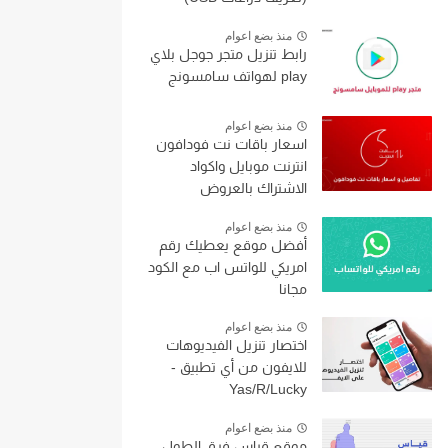
منذ بضع اعوام
رابط تنزيل متجر جوجل بلاي
play لهواتف سامسونج
منذ بضع اعوام
اسعار باقات نت فودافون
انترنت موبايل واكواد
الاشتراك بالعروض
منذ بضع اعوام
أفضل موقع يعطيك رقم
امريكي للواتس اب مع الكود
مجانا
منذ بضع اعوام
اختصار تنزيل الفيديوهات
للايفون من أي تطبيق -
Yas/R/Lucky
منذ بضع اعوام
موقع قياس فرق الطول