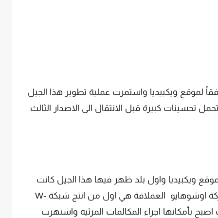
ت الـ 2G عام 1991 تقريباً وفقاً لموقع ويكبيديا واستمرت عملية تطوير هذا الجيل
 و 2.75G والتى كانت تحمل تحسينات كبيرة قبل الانتقال الى الاصدار الثالث
 2001 تقريباً حسب موقع ويكبيديا واول بلد ظهر فيها هذا الجيل كانت
اليابان,فى اكتوبر 2001 بالتحديد وكانت شركة اوشوهايو العملاقة هي اول من انتج شبكة W-
لث اصبح بأمكانها اجراء المكالمات المرئية واشتهرت