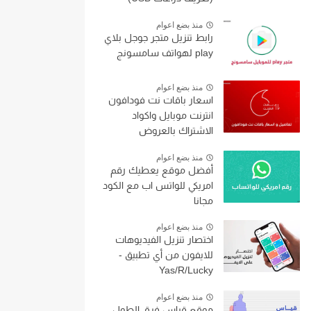
منذ بضع اعوام
رابط تنزيل متجر جوجل بلاي
play لهواتف سامسونج
منذ بضع اعوام
اسعار باقات نت فودافون
انترنت موبايل واكواد
الاشتراك بالعروض
منذ بضع اعوام
أفضل موقع يعطيك رقم
امريكي للواتس اب مع الكود
مجانا
منذ بضع اعوام
اختصار تنزيل الفيديوهات
للايفون من أي تطبيق -
Yas/R/Lucky
منذ بضع اعوام
موقع قياس فرق الطول