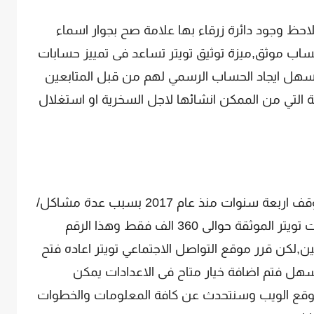
حظ وجود دائرة زرقاء بها علامة صح بجوار اسماء
اب موثق,ميزة توثيق تويتر تساعد فى تمييز حسابات
يسهل ايجاد الحساب الرسمي لهم من قبل المتابعين
ة التي من الممكن انشائها لاجل السخرية او استغلال
برنامج التوثيق عاد الى العمل مجدداً بعد توقف اربعة سنوات منذ عام 2017 بسبب عدة مشاكل/
انتقادات للشركة, مع العلم ان عدد حسابات تويتر الموثقة حوالى 360 الف فقط وهذا الرقم
لمستخدمين,لكن قرر موقع التواصل الاجتماعي تويتر اعاده فتح
اسهل فتم اضافة خيار متاح فى الاعدادات يمكن
 موقع الويب وسنتحدث عن كافة المعلومات والخطوات