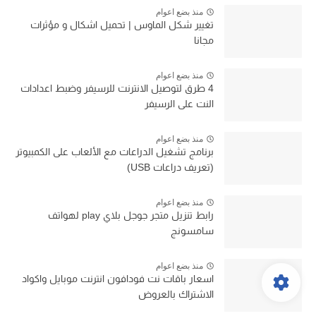
منذ بضع اعوام
تغيير شكل الماوس | تحميل اشكال و مؤثرات
مجانا
منذ بضع اعوام
4 طرق لتوصيل الانترنت للرسيفر وضبط اعدادات
النت على الرسيفر
منذ بضع اعوام
برنامج تشغيل الدراعات مع الألعاب على الكمبيوتر
(تعريف دراعات USB)
منذ بضع اعوام
رابط تنزيل متجر جوجل بلاي play لهواتف
سامسونج
منذ بضع اعوام
اسعار باقات نت فودافون انترنت موبايل واكواد
الاشتراك بالعروض