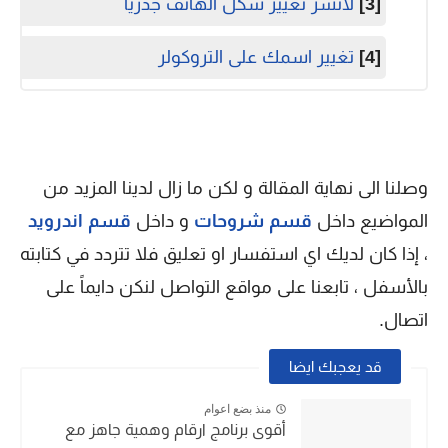
[3]
لانشر تغيير شكل الهاتف جذرياً
[4]
تغيير اسمك على التروكولر
وصلنا الى نهاية المقالة و لكن ما زال لدينا المزيد من
المواضيع داخل
قسم شروحات
و داخل
قسم اندرويد
، إذا كان لديك اي استفسار او تعليق فلا تتردد في كتابته
بالأسفل ، تابعنا على مواقع التواصل لنكن دايماً على
اتصال.
قد يعجبك ايضا
منذ بضع اعوام
أقوى برنامج ارقام وهمية جاهز مع