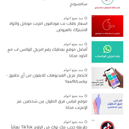
سامسونج
منذ بضع اعوام
اسعار باقات نت فودافون انترنت موبايل واكواد
الاشتراك بالعروض
منذ بضع اعوام
أفضل موقع يعطيك رقم امريكي للواتس اب مع
الكود مجانا
منذ بضع اعوام
اختصار تنزيل الفيديوهات للايفون من أي تطبيق -
Yas/R/Lucky
منذ بضع اعوام
موقع قياس فرق الطول بين شخصين عبر
الإنترنت مجانا
منذ بضع اعوام
طريقة حجب تيك توك من الراوتر TikTok نهائياً