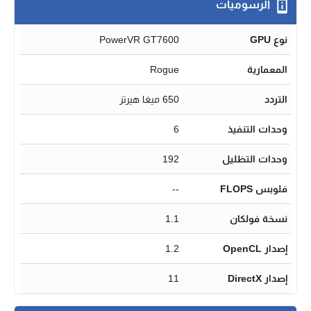
الرسوميات
نوع GPU
PowerVR GT7600
المعمارية
Rogue
التردد
650 ميغا هيرتز
وحدات التنفيذ
6
وحدات التظليل
192
فلوبس FLOPS
--
نسخة فولكان
1.1
إصدار OpenCL
1.2
إصدار DirectX
11