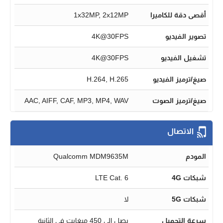
أقصى دقة للكاميرا
1x32MP, 2x12MP
تصوير الفيديو
4K@30FPS
تشغيل الفيديو
4K@30FPS
صيغ/ترميز الفيديو
H.264, H.265
صيغ/ترميز الصوت
AAC, AIFF, CAF, MP3, MP4, WAV
الاتصال
المودم
Qualcomm MDM9635M
شبكات 4G
LTE Cat. 6
شبكات 5G
لا
سرعة التحميل
يصل الى 450 ميغابت في الثانية