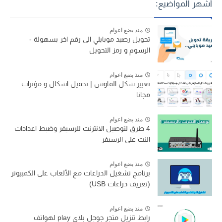
أشهر المواضيع:
منذ بضع اعوام
تحويل رصيد موبايلي الى رقم اخر بسهولة -
الرسوم و رمز التحويل
منذ بضع اعوام
تغيير شكل الماوس | تحميل اشكال و مؤثرات
مجانا
منذ بضع اعوام
4 طرق لتوصيل الانترنت للرسيفر وضبط اعدادات
النت على الرسيفر
منذ بضع اعوام
برنامج تشغيل الدراعات مع الألعاب على الكمبيوتر
(تعريف دراعات USB)
منذ بضع اعوام
رابط تنزيل متجر جوجل بلاي play لهواتف