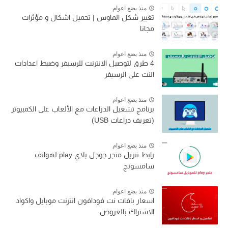
منذ بضع اعوام
تغيير شكل الماوس | تحميل اشكال و مؤثرات
مجانا
منذ بضع اعوام
4 طرق لتوصيل الانترنت للرسيفر وضبط اعدادات
النت على الرسيفر
منذ بضع اعوام
برنامج تشغيل الدراعات مع الألعاب على الكمبيوتر
(تعريف دراعات USB)
منذ بضع اعوام
رابط تنزيل متجر جوجل بلاي play لهواتف
سامسونج
منذ بضع اعوام
اسعار باقات نت فودافون انترنت موبايل واكواد
الاشتراك بالعروض