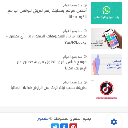
منذ بضع اعوام
أفضل موقع يعطيك رقم امريكي للواتس اب مع
الكود مجانا
منذ بضع اعوام
اختصار تنزيل الفيديوهات للايفون من أي تطبيق -
Yas/R/Lucky
منذ بضع اعوام
موقع قياس فرق الطول بين شخصين عبر
الإنترنت مجانا
منذ بضع اعوام
طريقة حجب تيك توك من الراوتر TikTok نهائياً
جميع الحقوق محفوظة ©
متطور