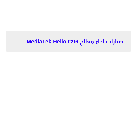
اختبارات اداء معالج MediaTek Helio G96