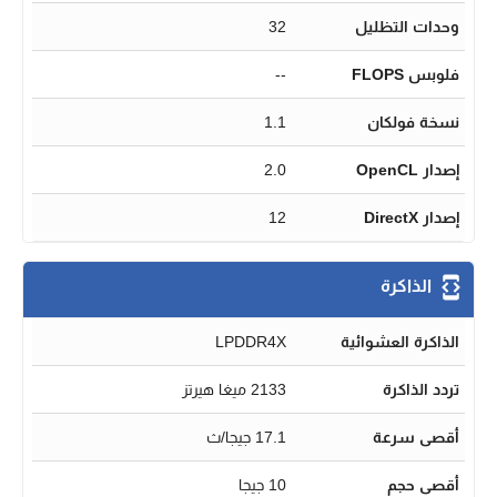
وحدات التظليل
32
فلوبس FLOPS
--
نسخة فولكان
1.1
إصدار OpenCL
2.0
إصدار DirectX
12
الذاكرة
الذاكرة العشوائية
LPDDR4X
تردد الذاكرة
2133 ميغا هيرتز
أقصى سرعة
17.1 جيجا/ث
أقصى حجم
10 جيجا