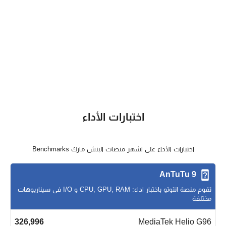
اختبارات الأداء
اختبارات الأداء على اشهر منصات البنش مارك Benchmarks
AnTuTu 9
تقوم منصة انتوتو باختبار اداء: CPU, GPU, RAM و I/O في سيناريوهات
مختلفة
326,996
MediaTek Helio G96