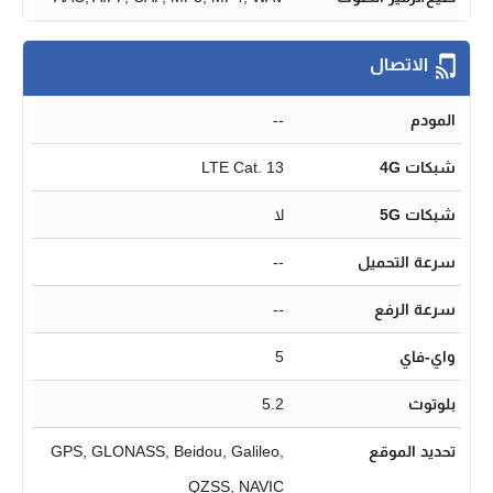
الاتصال
المودم
--
شبكات 4G
LTE Cat. 13
شبكات 5G
لا
سرعة التحميل
--
سرعة الرفع
--
واي-فاي
5
بلوتوث
5.2
تحديد الموقع
GPS, GLONASS, Beidou, Galileo,
QZSS, NAVIC