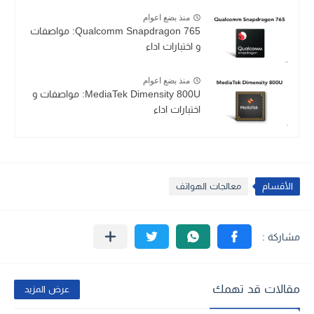
منذ بضع اعوام
Qualcomm Snapdragon 765: مواصفات
و اختبارات اداء
منذ بضع اعوام
MediaTek Dimensity 800U: مواصفات و
اختبارات اداء
الأقسام
معالجات الهواتف
مقالات قد تهمك
عرض المزيد