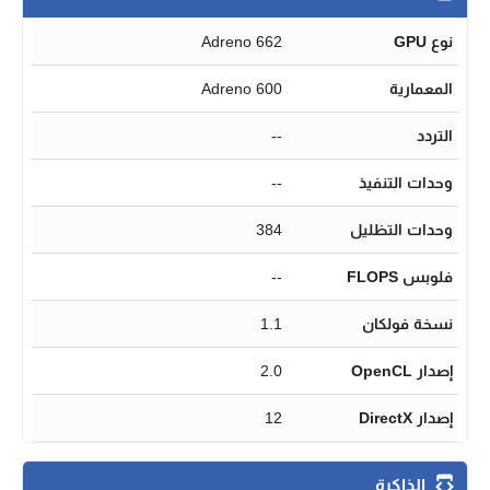
نوع GPU
Adreno 662
المعمارية
Adreno 600
التردد
--
وحدات التنفيذ
--
وحدات التظليل
384
فلوبس FLOPS
--
نسخة فولكان
1.1
إصدار OpenCL
2.0
إصدار DirectX
12
الذاكرة