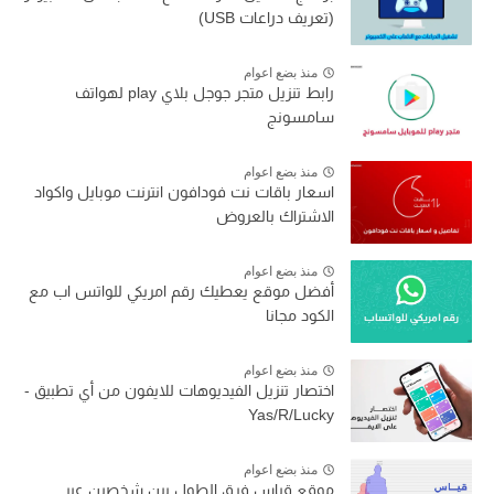
(تعريف دراعات USB)
منذ بضع اعوام
رابط تنزيل متجر جوجل بلاي play لهواتف
سامسونج
منذ بضع اعوام
اسعار باقات نت فودافون انترنت موبايل واكواد
الاشتراك بالعروض
منذ بضع اعوام
أفضل موقع يعطيك رقم امريكي للواتس اب مع
الكود مجانا
منذ بضع اعوام
اختصار تنزيل الفيديوهات للايفون من أي تطبيق -
Yas/R/Lucky
منذ بضع اعوام
موقع قياس فرق الطول بين شخصين عبر