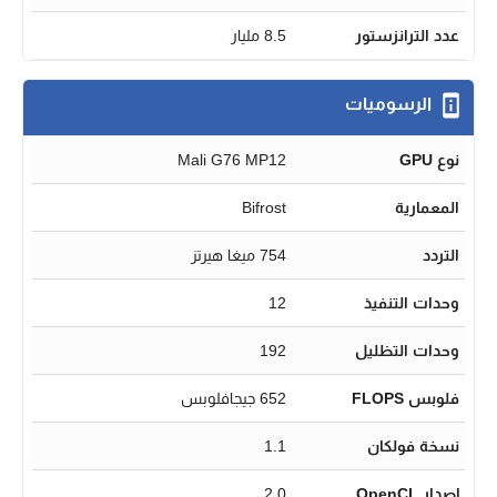
عدد الترانزستور
8.5 مليار
الرسوميات
نوع GPU
Mali G76 MP12
المعمارية
Bifrost
التردد
754 ميغا هيرتز
وحدات التنفيذ
12
وحدات التظليل
192
فلوبس FLOPS
652 جيجافلوبس
نسخة فولكان
1.1
إصدار OpenCL
2.0