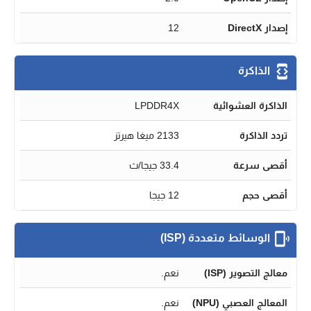
إصدار DirectX
12
الذاكرة
الذاكرة العشوائية
LPDDR4X
تردد الذاكرة
2133 ميغا هيرتز
أقصى سرعة
33.4 جيجا/ث
أقصى حجم
12 جيجا
الوسائط متعددة (ISP)
معالج التصوير (ISP)
نعم.
المعالج العصبي (NPU)
نعم.