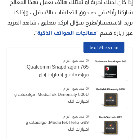
إذا كان لديك تجربة او تمتلك هاتف يعمل بهذا المعالج
شاركنا رأيك في صندوق التعليقات بالأسفل ، وإذا كنت
تريد الاستفسار/طرح سؤال اتركه بتعليق ، شاهد المزيد
عبر زيارة قسم "
معالجات الهواتف الذكية
".
قد يعجبك ايضا
منذ بضع اعوام
Qualcomm Snapdragon 765:
مواصفات و اختبارات اداء
منذ بضع اعوام
MediaTek Dimensity 800U: مواصفات و
اختبارات اداء
منذ بضع اعوام
MediaTek Helio G99: مواصفات و
اختبارات اداء