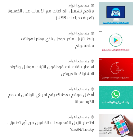
منذ بضع اعوام
برنامج تشغيل الدراعات مع الألعاب على الكمبيوتر
(تعريف دراعات USB)
منذ بضع اعوام
رابط تنزيل متجر جوجل بلاي play لهواتف
سامسونج
منذ بضع اعوام
اسعار باقات نت فودافون انترنت موبايل واكواد
الاشتراك بالعروض
منذ بضع اعوام
أفضل موقع يعطيك رقم امريكي للواتس اب مع
الكود مجانا
منذ بضع اعوام
اختصار تنزيل الفيديوهات للايفون من أي تطبيق -
Yas/R/Lucky