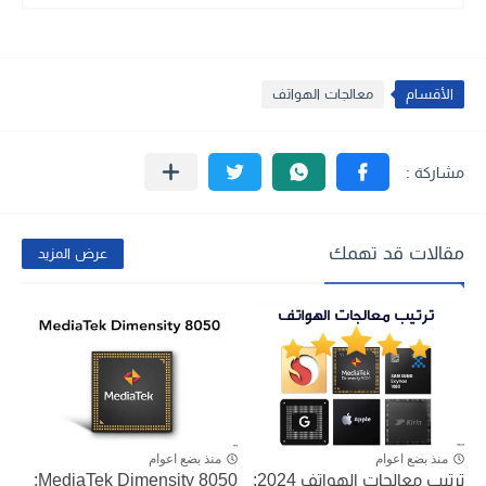
الأقسام
معالجات الهواتف
مقالات قد تهمك
عرض المزيد
منذ بضع اعوام
منذ بضع اعوام
ترتيب معالجات الهواتف 2024:
MediaTek Dimensity 8050: