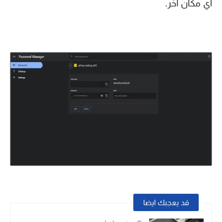
أي مكان آخر.
قد يعجبك ايضا