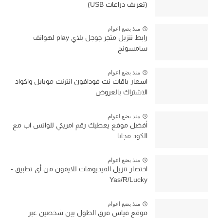
(تعريف دراعات USB)
منذ بضع اعوام
رابط تنزيل متجر جوجل بلاي play لهواتف
سامسونج
منذ بضع اعوام
اسعار باقات نت فودافون انترنت موبايل واكواد
الاشتراك بالعروض
منذ بضع اعوام
أفضل موقع يعطيك رقم امريكي للواتس اب مع
الكود مجانا
منذ بضع اعوام
اختصار تنزيل الفيديوهات للايفون من أي تطبيق -
Yas/R/Lucky
منذ بضع اعوام
موقع قياس فرق الطول بين شخصين عبر