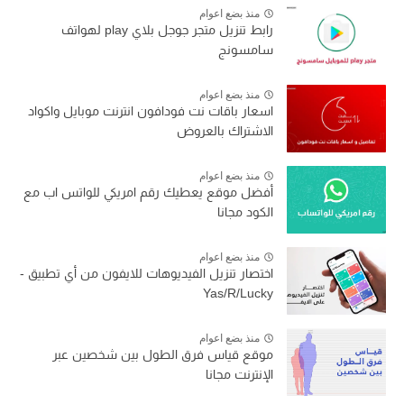
منذ بضع اعوام
رابط تنزيل متجر جوجل بلاي play لهواتف
سامسونج
منذ بضع اعوام
اسعار باقات نت فودافون انترنت موبايل واكواد
الاشتراك بالعروض
منذ بضع اعوام
أفضل موقع يعطيك رقم امريكي للواتس اب مع
الكود مجانا
منذ بضع اعوام
اختصار تنزيل الفيديوهات للايفون من أي تطبيق -
Yas/R/Lucky
منذ بضع اعوام
موقع قياس فرق الطول بين شخصين عبر
الإنترنت مجانا