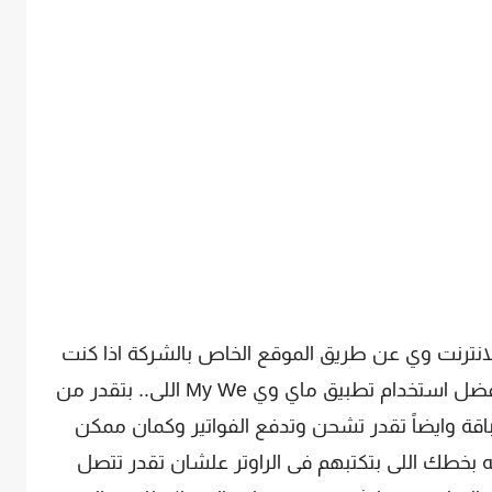
نترنت وي عن طريق الموقع الخاص بالشركة اذا كنت
موبايل او كمبيوتر .. ولكن على الموبايل يفضل استخدام تطبيق ماي وي My We اللى.. بتقدر من
لباقة وايضاً تقدر تشحن وتدفع الفواتير وكمان ممكن
 بخطك اللى بتكتبهم فى الراوتر علشان تقدر تتصل