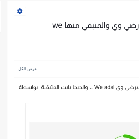
ضي وي والمتبقي منها we
شرح طريقة معرفة استهلاك باقة النت الارضي وي We adsl .. والجيجا بايت المتبقية بواسطة