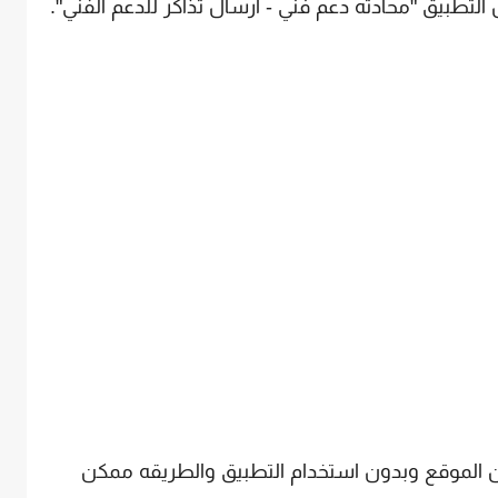
التطبيق "محادثه دعم فني - ارسال تذاكر للدعم الفني".
الموقع وبدون استخدام التطبيق والطريقه ممكن