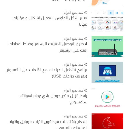
منذ بضع اعوام
تغيير شكل الماوس | تحميل اشكال و مؤثرات
مجانا
منذ بضع اعوام
4 طرق لتوصيل الانترنت للرسيفر وضبط اعدادات
النت على الرسيفر
منذ بضع اعوام
برنامج تشغيل الدراعات مع الألعاب على الكمبيوتر
(تعريف دراعات USB)
منذ بضع اعوام
رابط تنزيل متجر جوجل بلاي play لهواتف
سامسونج
منذ بضع اعوام
اسعار باقات نت فودافون انترنت موبايل واكواد
الاشتراك بالعروض