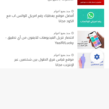
منذ بضع اعوام
أفضل موقع يعطيك رقم امريكي للواتس اب مع
الكود مجانا
منذ بضع اعوام
اختصار تنزيل الفيديوهات للايفون من أي تطبيق -
Yas/R/Lucky
منذ بضع اعوام
موقع قياس فرق الطول بين شخصين عبر
الإنترنت مجانا
منذ بضع اعوام
طريقة حجب تيك توك من الراوتر TikTok نهائياً
جميع الحقوق محفوظة ©
متطور