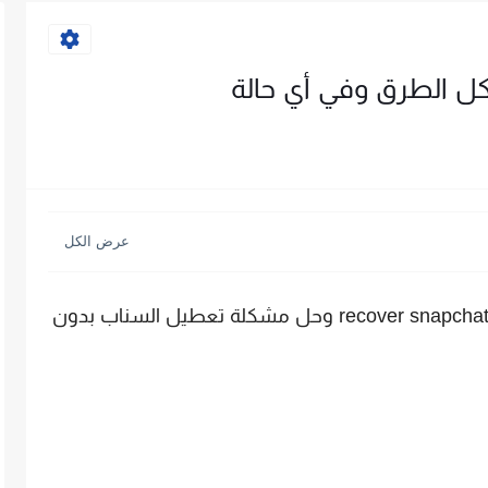
 الطرق وفي أي حالة
شرح كيفية استرجاع حساب سناب شات recover snapchat وحل مشكلة تعطيل السناب بدون