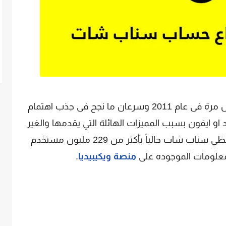
ظهر تطبيق سناب شات على الساحة لاول مرة فى عام 2011 وسرعان ما نجح فى جذب اهتمام
او ايفون بسبب المميزات الهائلة التي يقدمها والغير
موجوده فى تطبيقات التواصل الآخري,ويحظي سناب شات حالياً بأكثر من 229 مليون مستخدم
المعلومات الموجوده على
منصة ويكيبيديا
.