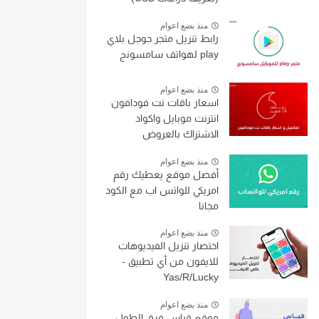
منذ بضع اعوام
رابط تنزيل متجر جوجل بلاي
play لهواتف سامسونج
منذ بضع اعوام
اسعار باقات نت فودافون
انترنت موبايل واكواد
الاشتراك بالعروض
منذ بضع اعوام
أفضل موقع يعطيك رقم
امريكي للواتس اب مع الكود
مجانا
منذ بضع اعوام
اختصار تنزيل الفيديوهات
للايفون من أي تطبيق -
Yas/R/Lucky
منذ بضع اعوام
موقع قياس فرق الطول