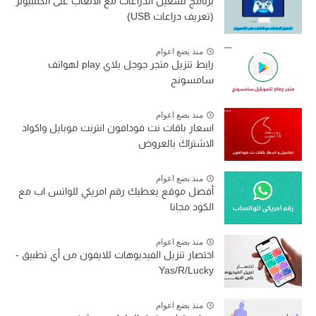
برنامج تشغيل الدراعات مع الألعاب على الكمبيوتر
(تعريف دراعات USB)
منذ بضع اعوام
رابط تنزيل متجر جوجل بلاي play لهواتف
سامسونج
منذ بضع اعوام
اسعار باقات نت فودافون انترنت موبايل واكواد
الاشتراك بالعروض
منذ بضع اعوام
أفضل موقع يعطيك رقم امريكي للواتس اب مع
الكود مجانا
منذ بضع اعوام
اختصار تنزيل الفيديوهات للايفون من أي تطبيق -
Yas/R/Lucky
منذ بضع اعوام