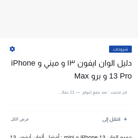
شروحات
دليل الوان ايفون ١٣ و ميني و iPhone
13 Pro و برو Max
اخر تحديث :
منذ بضع اعوام
11 دقائق للقراءة
انتقل إلى
جميع الوان iPhone 13 و mini : أفضل ألوان آيفون 13