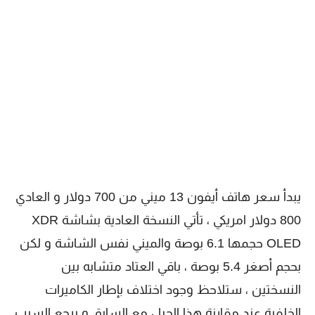
يبدأ سعر هاتف أيفون 13 ميني من 700 دولار و العادي
800 دولار امريكي ، تأتي النسخة العادية بشاشة XDR
OLED حجمها 6.1 بوصة والميني نفس الشاشة و لكن
بحجم أصغر 5.4 بوصة ، باقي العتاد متشابه بين
النسختين ، ستلاحظ وجود اختلاف بإطار الكاميرات
الخلفية عند مقارنة هذا الجيل مع السابق و يرجع السبب