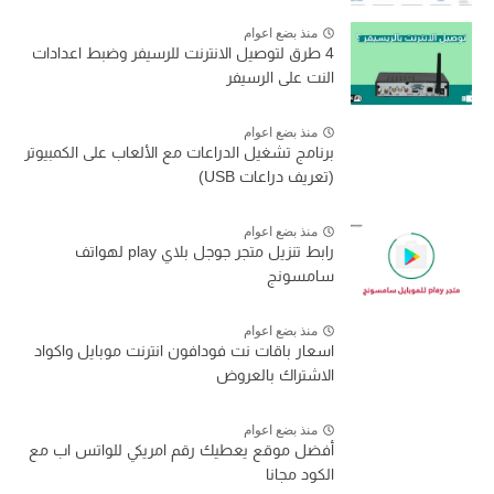
منذ بضع اعوام
4 طرق لتوصيل الانترنت للرسيفر وضبط اعدادات
النت على الرسيفر
منذ بضع اعوام
برنامج تشغيل الدراعات مع الألعاب على الكمبيوتر
(تعريف دراعات USB)
منذ بضع اعوام
رابط تنزيل متجر جوجل بلاي play لهواتف
سامسونج
منذ بضع اعوام
اسعار باقات نت فودافون انترنت موبايل واكواد
الاشتراك بالعروض
منذ بضع اعوام
أفضل موقع يعطيك رقم امريكي للواتس اب مع
الكود مجانا