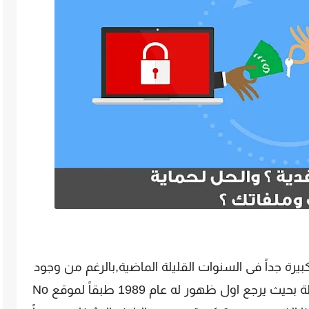
يرة جداً فى السنوات القليلة الماضية,بالرغم من وجود
هذا النوع من الفيروسات منذ سنين طويلة بحيث يرجع اول ظهور له عام 1989 طبقاً لموقع No