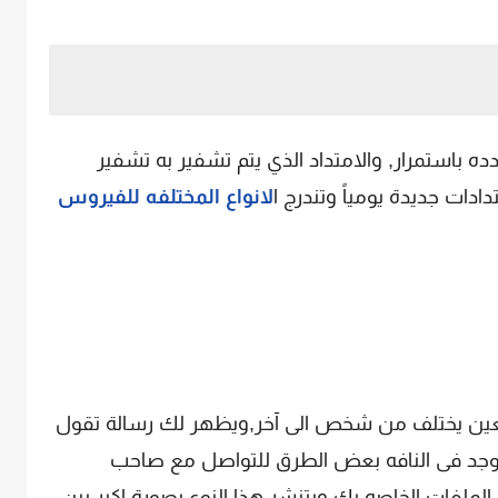
 باستمرار, والامتداد الذي يتم تشفير به تشفير
دات جديدة يومياً وتندرج ا
لانواع المختلفه للفيروس
 معين يختلف من شخص الى آخر,ويظهر لك رسالة تقول
يوجد فى النافه بعض الطرق للتواصل مع صاحب
ملفات الخاصه بك,ويتنشر هذا النوع بصورة اكبر بين