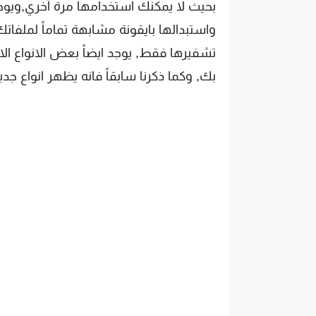
بحيث لا يمكنك استخدامها مرة آخري,ويوج
واستبدالها بايقونة مشابهة تماماً لملفا
تشفيرها فقط, يوجد ايضاً بعض الانواع ال
بك, وكما ذكرنا سابقاً فانه يظهر انواع جد