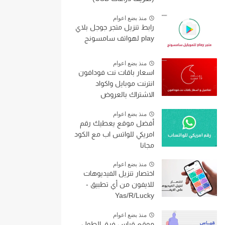
منذ بضع اعوام
رابط تنزيل متجر جوجل بلاي
play لهواتف سامسونج
منذ بضع اعوام
اسعار باقات نت فودافون
انترنت موبايل واكواد
الاشتراك بالعروض
منذ بضع اعوام
أفضل موقع يعطيك رقم
امريكي للواتس اب مع الكود
مجانا
منذ بضع اعوام
اختصار تنزيل الفيديوهات
للايفون من أي تطبيق -
Yas/R/Lucky
منذ بضع اعوام
موقع قياس فرق الطول