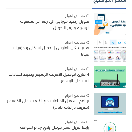
أشهر المواضيع:
منذ بضع اعوام
تحويل رصيد موبايلي الى رقم اخر بسهولة -
الرسوم و رمز التحويل
منذ بضع اعوام
تغيير شكل الماوس | تحميل اشكال و مؤثرات
مجانا
منذ بضع اعوام
4 طرق لتوصيل الانترنت للرسيفر وضبط اعدادات
النت على الرسيفر
منذ بضع اعوام
برنامج تشغيل الدراعات مع الألعاب على الكمبيوتر
(تعريف دراعات USB)
منذ بضع اعوام
رابط تنزيل متجر جوجل بلاي play لهواتف