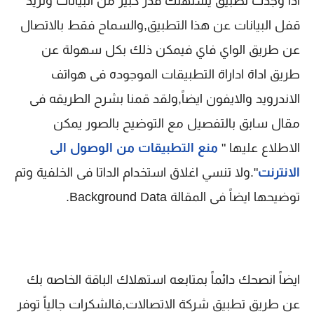
اذا وجدت تطبيق يستهلك قدر كبير من البيانات وتريد
قفل البيانات عن هذا التطبيق,والسماح فقط بالاتصال
عن طريق الواي فاي فيمكن ذلك بكل سهولة عن
طريق اداة اداراة التطبيقات الموجوده فى هواتف
الاندرويد والايفون ايضاً,ولقد قمنا بشرح الطريقه فى
مقال سابق بالتفصيل مع التوضيح بالصور يمكن
الاطلاع عليها "
منع التطبيقات من الوصول الى
الانترنت
".ولا تنسي اغلاق استخدام الداتا فى الخلفية وتم
توضيحها ايضاً فى المقالة Background Data.
ايضاً انصحك دائماً بمتابعه استهلاك الباقة الخاصه بك
عن طريق تطبيق شركة الاتصالات,فالشكرات جالياً توفر