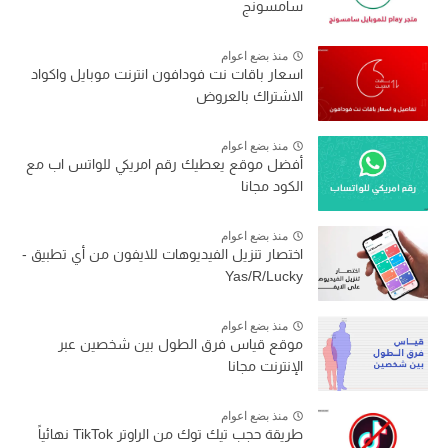
سامسونج
منذ بضع اعوام
اسعار باقات نت فودافون انترنت موبايل واكواد
الاشتراك بالعروض
منذ بضع اعوام
أفضل موقع يعطيك رقم امريكي للواتس اب مع
الكود مجانا
منذ بضع اعوام
اختصار تنزيل الفيديوهات للايفون من أي تطبيق -
Yas/R/Lucky
منذ بضع اعوام
موقع قياس فرق الطول بين شخصين عبر
الإنترنت مجانا
منذ بضع اعوام
طريقة حجب تيك توك من الراوتر TikTok نهائياً