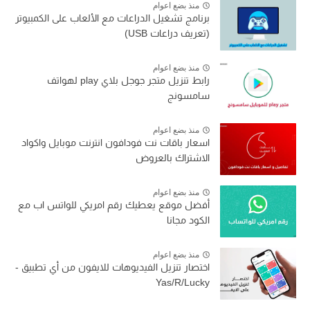
منذ بضع اعوام
برنامج تشغيل الدراعات مع الألعاب على الكمبيوتر
(تعريف دراعات USB)
منذ بضع اعوام
رابط تنزيل متجر جوجل بلاي play لهواتف
سامسونج
منذ بضع اعوام
اسعار باقات نت فودافون انترنت موبايل واكواد
الاشتراك بالعروض
منذ بضع اعوام
أفضل موقع يعطيك رقم امريكي للواتس اب مع
الكود مجانا
منذ بضع اعوام
اختصار تنزيل الفيديوهات للايفون من أي تطبيق -
Yas/R/Lucky