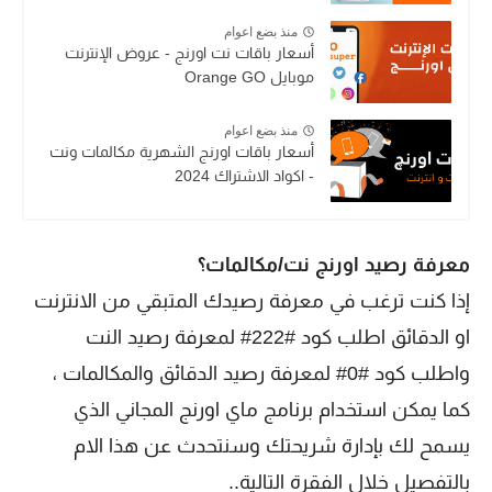
منذ بضع اعوام
أسعار باقات نت اورنج - عروض الإنترنت
موبايل Orange GO
منذ بضع اعوام
أسعار باقات اورنج الشهرية مكالمات ونت
- اكواد الاشتراك 2024
معرفة رصيد اورنج نت/مكالمات؟
إذا كنت ترغب في معرفة رصيدك المتبقي من الانترنت
او الدقائق اطلب كود #222# لمعرفة رصيد النت
واطلب كود #0# لمعرفة رصيد الدقائق والمكالمات ،
كما يمكن استخدام برنامج ماي اورنج المجاني الذي
يسمح لك بإدارة شريحتك وسنتحدث عن هذا الام
بالتفصيل خلال الفقرة التالية..