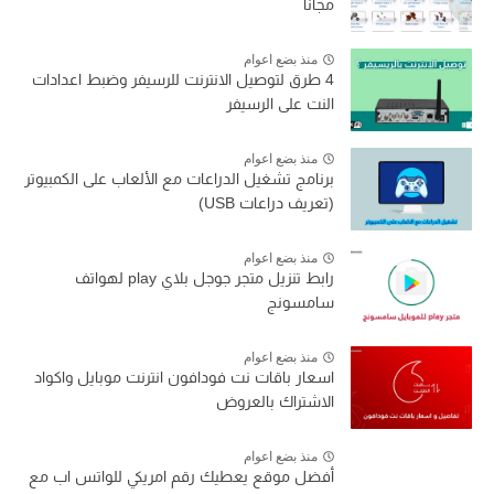
مجانا
منذ بضع اعوام
4 طرق لتوصيل الانترنت للرسيفر وضبط اعدادات
النت على الرسيفر
منذ بضع اعوام
برنامج تشغيل الدراعات مع الألعاب على الكمبيوتر
(تعريف دراعات USB)
منذ بضع اعوام
رابط تنزيل متجر جوجل بلاي play لهواتف
سامسونج
منذ بضع اعوام
اسعار باقات نت فودافون انترنت موبايل واكواد
الاشتراك بالعروض
منذ بضع اعوام
أفضل موقع يعطيك رقم امريكي للواتس اب مع