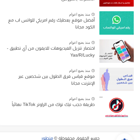
منذ بضع اعوام
أفضل موقع يعطيك رقم امريكي للواتس اب مع
الكود مجانا
منذ بضع اعوام
اختصار تنزيل الفيديوهات للايفون من أي تطبيق -
Yas/R/Lucky
منذ بضع اعوام
موقع قياس فرق الطول بين شخصين عبر
الإنترنت مجانا
منذ بضع اعوام
طريقة حجب تيك توك من الراوتر TikTok نهائياً
جميع الحقوق محفوظة ©
متطور