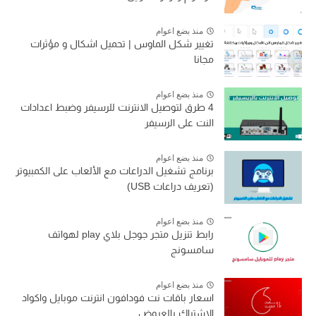
منذ بضع اعوام
تغيير شكل الماوس | تحميل اشكال و مؤثرات
مجانا
منذ بضع اعوام
4 طرق لتوصيل الانترنت للرسيفر وضبط اعدادات
النت على الرسيفر
منذ بضع اعوام
برنامج تشغيل الدراعات مع الألعاب على الكمبيوتر
(تعريف دراعات USB)
منذ بضع اعوام
رابط تنزيل متجر جوجل بلاي play لهواتف
سامسونج
منذ بضع اعوام
اسعار باقات نت فودافون انترنت موبايل واكواد
الاشتراك بالعروض