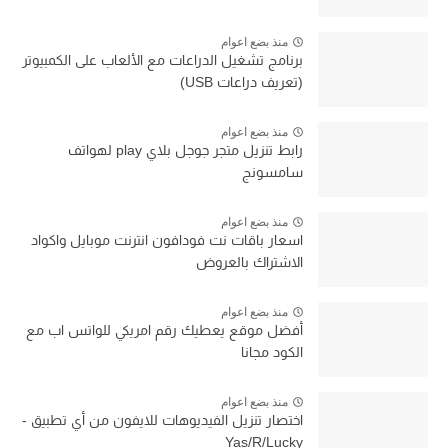
منذ بضع اعوام
برنامج تشغيل الدراعات مع الألعاب على الكمبيوتر
(تعريف دراعات USB)
منذ بضع اعوام
رابط تنزيل متجر جوجل بلاي play لهواتف
سامسونج
منذ بضع اعوام
اسعار باقات نت فودافون انترنت موبايل واكواد
الاشتراك بالعروض
منذ بضع اعوام
أفضل موقع يعطيك رقم امريكي للواتس اب مع
الكود مجانا
منذ بضع اعوام
اختصار تنزيل الفيديوهات للايفون من أي تطبيق -
Yas/R/Lucky