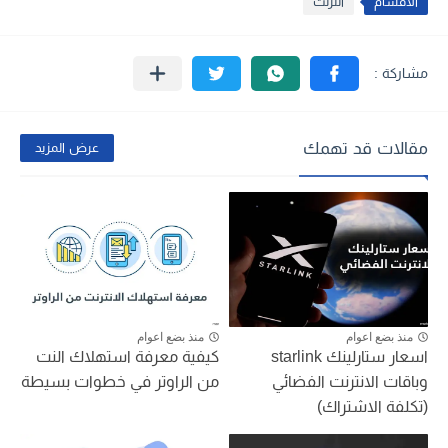
الأقسام
انترنت
مقالات قد تهمك
عرض المزيد
منذ بضع اعوام
منذ بضع اعوام
اسعار ستارلينك starlink
كيفية معرفة استهلاك النت
وباقات الانترنت الفضائي
من الراوتر في خطوات بسيطة
(تكلفة الاشتراك)