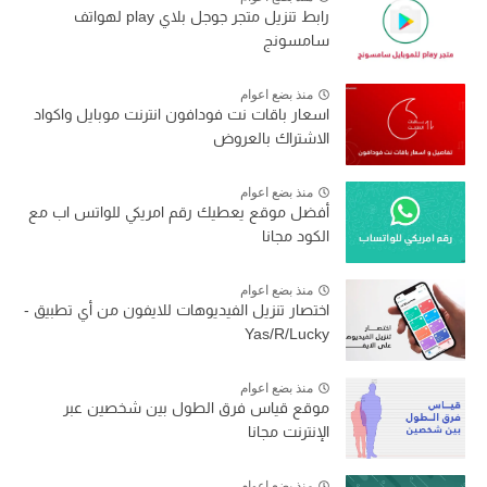
رابط تنزيل متجر جوجل بلاي play لهواتف
سامسونج
منذ بضع اعوام
اسعار باقات نت فودافون انترنت موبايل واكواد
الاشتراك بالعروض
منذ بضع اعوام
أفضل موقع يعطيك رقم امريكي للواتس اب مع
الكود مجانا
منذ بضع اعوام
اختصار تنزيل الفيديوهات للايفون من أي تطبيق -
Yas/R/Lucky
منذ بضع اعوام
موقع قياس فرق الطول بين شخصين عبر
الإنترنت مجانا
منذ بضع اعوام