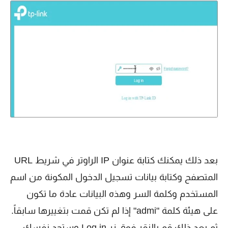
بعد ذلك يمكنك كتابة عنوان IP الراوتر في شريط URL
المتصفح وكتابة بيانات تسجيل الدخول المكونة من اسم
المستخدم وكلمة السر وهذه البيانات عادة ما تكون
على هيئة كلمة "admi" إذا لم تكن قمت بتغييرها سابقاً.
ثم بعد ذلك قم بالنقر فوق زر Log in وستجد نفسك