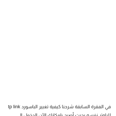
في الفقرة السابقة شرحنا كيفية تغيير الباسورد tp link
للراوتر نفسه بحيث أصبح بإمكانك الآن الدخول إلى