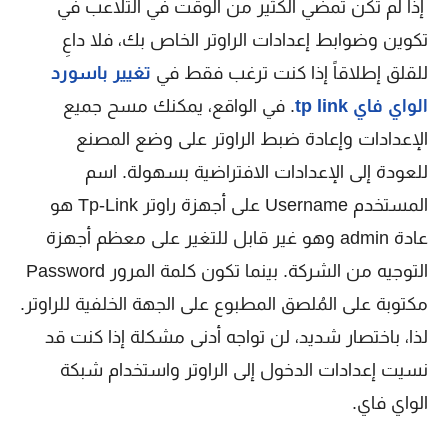
إذا لم تكن تمضي الكثير من الوقت في التلاعب في
تكوين وضوابط إعدادات الراوتر الخاص بك، فلا داعِ
للقلق إطلاقاً إذا كنت ترغب فقط في
تغيير باسورد
الواي فاي tp link
. في الواقع، يمكنك مسح جميع
الإعدادات وإعادة ضبط الراوتر على وضع المصنع
للعودة إلى الإعدادات الافتراضية بسهولة. اسم
المستخدم Username على أجهزة راوتر Tp-Link هو
عادة admin وهو غير قابل للتغير على معظم أجهزة
التوجيه من الشركة. بينما تكون كلمة المرور Password
مكتوبة على المُلصق المطبوع على الجهة الخلفية للراوتر.
لذا، باختصار شديد، لن تواجه أدنى مشكلة إذا كنت قد
نسيت إعدادات الدخول إلى الراوتر واستخدام شبكة
الواي فاي.