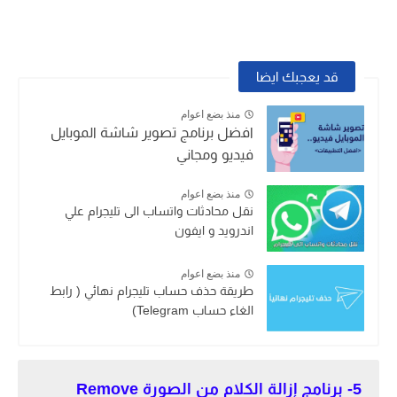
قد يعجبك ايضا
منذ بضع اعوام
افضل برنامج تصوير شاشة الموبايل
فيديو ومجاني
منذ بضع اعوام
نقل محادثات واتساب الى تليجرام علي
اندرويد و ايفون
منذ بضع اعوام
طريقة حذف حساب تليجرام نهائي ( رابط
الغاء حساب Telegram)
5- برنامج إزالة الكلام من الصورة Remove