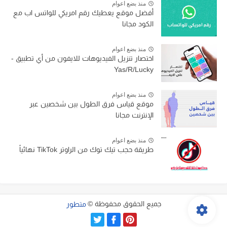
منذ بضع اعوام
أفضل موقع يعطيك رقم امريكي للواتس اب مع
الكود مجانا
منذ بضع اعوام
اختصار تنزيل الفيديوهات للايفون من أي تطبيق -
Yas/R/Lucky
منذ بضع اعوام
موقع قياس فرق الطول بين شخصين عبر
الإنترنت مجانا
منذ بضع اعوام
طريقة حجب تيك توك من الراوتر TikTok نهائياً
جميع الحقوق محفوظة ©
متطور