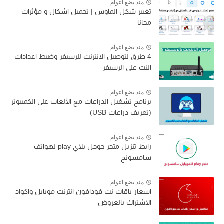
منذ بضع اعوام
تغيير شكل الماوس | تحميل اشكال و مؤثرات
مجانا
منذ بضع اعوام
4 طرق لتوصيل الانترنت للرسيفر وضبط اعدادات
النت على الرسيفر
منذ بضع اعوام
برنامج تشغيل الدراعات مع الألعاب على الكمبيوتر
(تعريف دراعات USB)
منذ بضع اعوام
رابط تنزيل متجر جوجل بلاي play لهواتف
سامسونج
منذ بضع اعوام
اسعار باقات نت فودافون انترنت موبايل واكواد
الاشتراك بالعروض