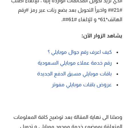
الذي تريد تحويل المكالمات الواردة إليه ، للإلغاء اطلب
#21## واخيراً التحويل بعد بضع رنات عبر رمز #رقم
الهاتف*61* و للإلغاء #61##.
يشاهد الزوار الآن:
كيف اعرف رقم جوال موبايلي ؟
رقم خدمة عملاء موبايلي السعودية
باقات موبايلي مسبق الدفع الجديدة
عروض باقات موبايلي مفوتر
وصلنا الى نهاية المقالة بعد توضيح كافة المعلومات
المتعلقة بموضوع خدمة موجود موبايلي و تحويل