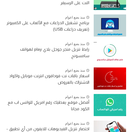
النت على الرسيفر
منذ بضع اعوام
برنامج تشغيل الدراعات مع الألعاب على الكمبيوتر
(تعريف دراعات USB)
منذ بضع اعوام
رابط تنزيل متجر جوجل بلاي play لهواتف
سامسونج
منذ بضع اعوام
اسعار باقات نت فودافون انترنت موبايل واكواد
الاشتراك بالعروض
منذ بضع اعوام
أفضل موقع يعطيك رقم امريكي للواتس اب مع
الكود مجانا
منذ بضع اعوام
اختصار تنزيل الفيديوهات للايفون من أي تطبيق -