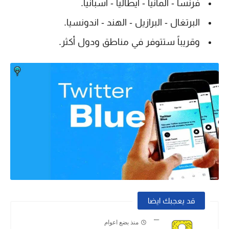
فرنسا - المانيا - ايطاليا - اسبانيا.
البرتغال - البرازيل - الهند - اندونسيا.
وقريباً ستتوفر في مناطق ودول أكثر.
قد يعجبك ايضا
منذ بضع اعوام