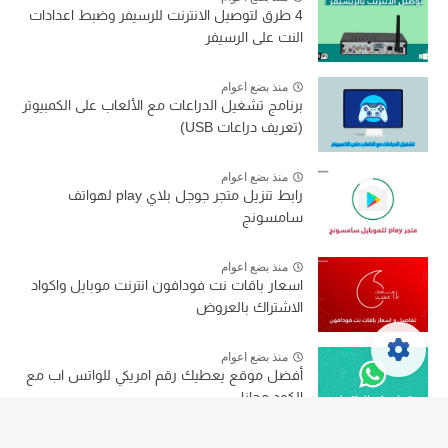
4 طرق لتوصيل الانترنت للرسيفر وضبط اعدادات
النت على الرسيفر
منذ بضع اعوام
برنامج تشغيل الدراعات مع الألعاب على الكمبيوتر
(تعريف دراعات USB)
منذ بضع اعوام
رابط تنزيل متجر جوجل بلاي play لهواتف
سامسونج
منذ بضع اعوام
اسعار باقات نت فودافون انترنت موبايل واكواد
الاشتراك بالعروض
منذ بضع اعوام
أفضل موقع يعطيك رقم امريكي للواتس اب مع
الكود مجانا
منذ بضع اعوام