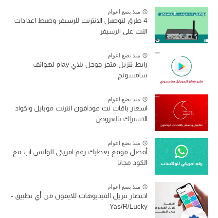
منذ بضع اعوام
4 طرق لتوصيل الانترنت للرسيفر وضبط اعدادات
النت على الرسيفر
منذ بضع اعوام
رابط تنزيل متجر جوجل بلاي play لهواتف
سامسونج
منذ بضع اعوام
اسعار باقات نت فودافون انترنت موبايل واكواد
الاشتراك بالعروض
منذ بضع اعوام
أفضل موقع يعطيك رقم امريكي للواتس اب مع
الكود مجانا
منذ بضع اعوام
اختصار تنزيل الفيديوهات للايفون من أي تطبيق -
Yas/R/Lucky