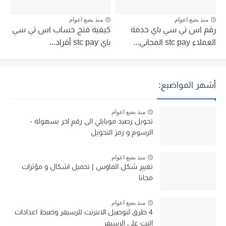
منذ بضع اعوام
منذ بضع اعوام
رقم اس تي سي باي خدمة
كيفية فتح حساب اس تي سي
العملاء stc pay المجاني...
باي stc pay أفراد...
أشهر المواضيع:
منذ بضع اعوام
تحويل رصيد موبايلي الى رقم اخر بسهولة -
الرسوم و رمز التحويل
منذ بضع اعوام
تغيير شكل الماوس | تحميل اشكال و مؤثرات
مجانا
منذ بضع اعوام
4 طرق لتوصيل الانترنت للرسيفر وضبط اعدادات
النت على الرسيفر