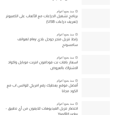
منذ بضع اعوام
برنامج تشغيل الدراعات مع الألعاب على الكمبيوتر
(تعريف دراعات USB)
منذ بضع اعوام
رابط تنزيل متجر جوجل بلاي play لهواتف
سامسونج
منذ بضع اعوام
اسعار باقات نت فودافون انترنت موبايل واكواد
الاشتراك بالعروض
منذ بضع اعوام
أفضل موقع يعطيك رقم امريكي للواتس اب مع
الكود مجانا
منذ بضع اعوام
اختصار تنزيل الفيديوهات للايفون من أي تطبيق -
Yas/R/Lucky